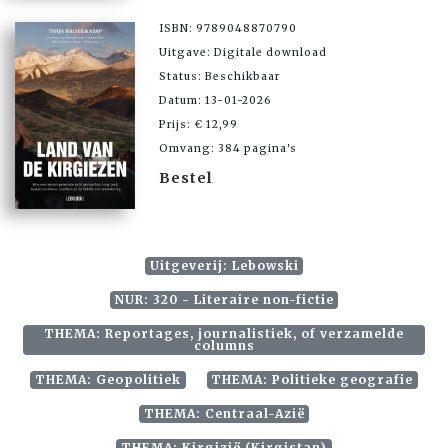
ISBN: 9789048870790
Uitgave: Digitale download
Status: Beschikbaar
Datum: 13-01-2026
Prijs: € 12,99
Omvang: 384 pagina's
Bestel
Uitgeverij: Lebowski
NUR: 320 - Literaire non-fictie
THEMA: Reportages, journalistiek, of verzamelde
columns
THEMA: Geopolitiek
THEMA: Politieke geografie
THEMA: Centraal-Azië
THEMA: Kirgizië (Kirgistan)