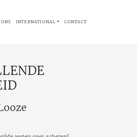
 ONS
INTERNATIONAL
CONTACT
LLENDE
ID
Looze
l wilde weten over scheten!