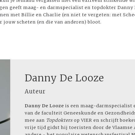
n kun je iemand vergassen met een extreem stinkende w
agen geeft maag- en darmspecialist en topdokter Danny 
en met Billie en Charlie (en niet te vergeten: met Sche
 jouw scheten (en die van anderen) bloot.
Danny De Looze
Auteur
Danny De Looze
is een maag-darmspecialist e
van de faculteit Geneeskunde en Gezondheid
mee aan
Topdokters
op VIER en schrijft boeken
vrije tijd gidst hij toeristen door de Vlaams
andere - het populaire wetenschapsfestival N