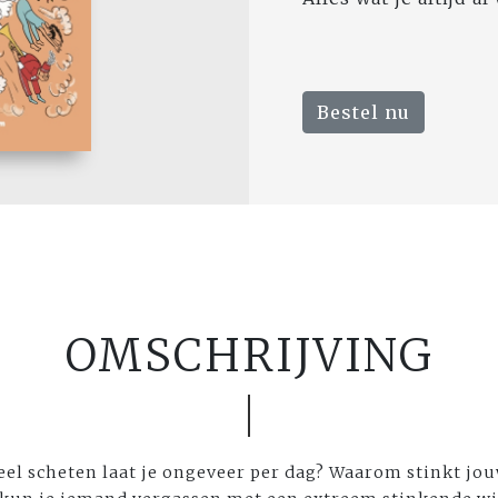
Bestel nu
OMSCHRIJVING
eel scheten laat je ongeveer per dag? Waarom stinkt jou