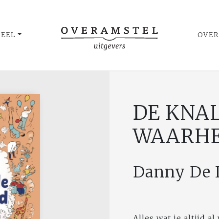
UEEL
OVER
DE KNA
WAARHE
Danny De 
Alles wat je altijd a