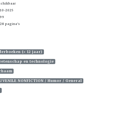
schikbaar
-10-2025
,99
28 pagina's
derboeken (< 12 jaar)
wetenschap en technologie
ichaam
JUVENILE NONFICTION / Humor / General
l