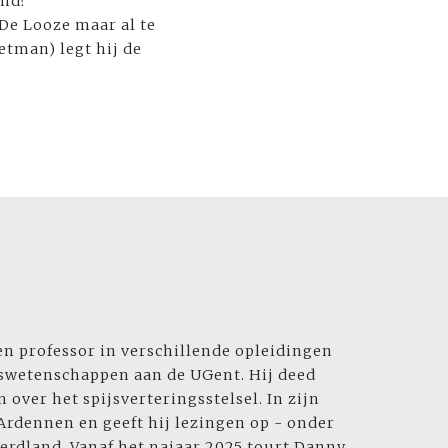
ind?
De Looze maar al te
etman) legt hij de
n professor in verschillende opleidingen
swetenschappen aan de UGent. Hij deed
 over het spijsverteringsstelsel. In zijn
e Ardennen en geeft hij lezingen op - onder
erdland. Vanaf het najaar 2025 tourt Danny