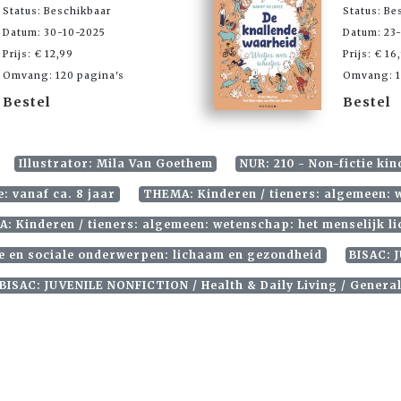
Status: Beschikbaar
Status: Be
Datum: 30-10-2025
Datum: 23
Prijs: € 12,99
Prijs: € 16
Omvang: 120 pagina's
Omvang: 1
Bestel
Bestel
Illustrator: Mila Van Goethem
NUR: 210 - Non-fictie kin
: vanaf ca. 8 jaar
THEMA: Kinderen / tieners: algemeen: 
: Kinderen / tieners: algemeen: wetenschap: het menselijk l
ke en sociale onderwerpen: lichaam en gezondheid
BISAC: 
BISAC: JUVENILE NONFICTION / Health & Daily Living / Genera