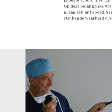
je beste vriend niet? E
Op deze belangrijke vr
graag een antwoord. Sam
stinkende waarheid over