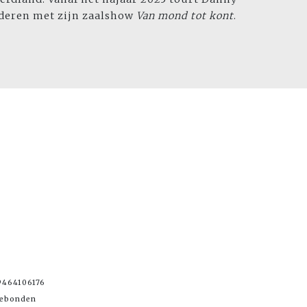
nderen met zijn zaalshow
Van mond tot kont
.
9464106176
Gebonden