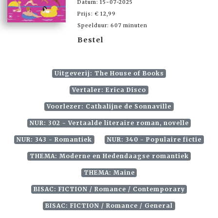
Datum: 15-07-2025
Prijs: € 12,99
Speelduur: 607 minuten
Bestel
Uitgeverij: The House of Books
Vertaler: Erica Disco
Voorlezer: Cathalijne de Sonnaville
NUR: 302 - Vertaalde literaire roman, novelle
NUR: 343 - Romantiek
NUR: 340 - Populaire fictie
THEMA: Moderne en Hedendaagse romantiek
THEMA: Maine
BISAC: FICTION / Romance / Contemporary
BISAC: FICTION / Romance / General