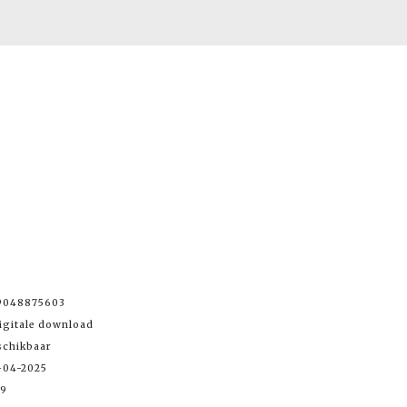
9048875603
igitale download
schikbaar
-04-2025
99