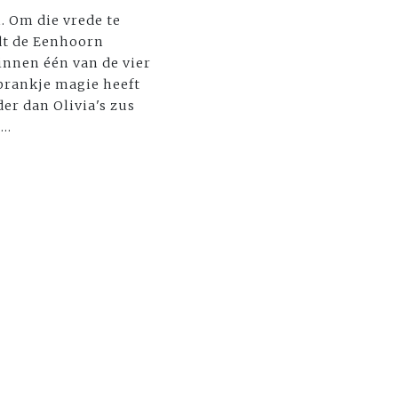
. Om die vrede te
dt de Eenhoorn
innen één van de vier
sprankje magie heeft
er dan Olivia's zus
..