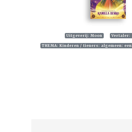
Uitgeverij: Moon
Vertaler:
THEMA: Kinderen / tieners: algemeen: ee