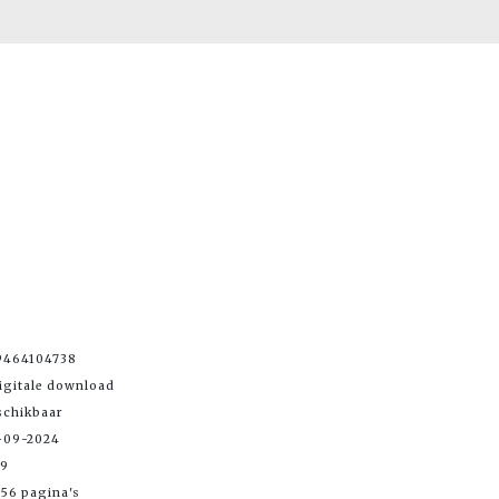
9464104738
igitale download
schikbaar
-09-2024
99
56 pagina's