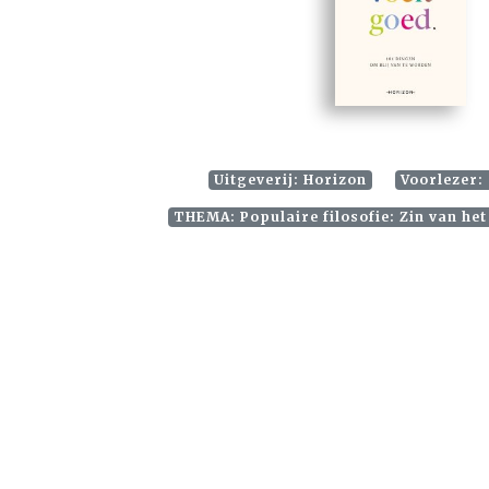
Uitgeverij: Horizon
Voorlezer:
THEMA: Populaire filosofie: Zin van het 