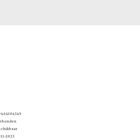
9464104349
Gebonden
schikbaar
-11-2023