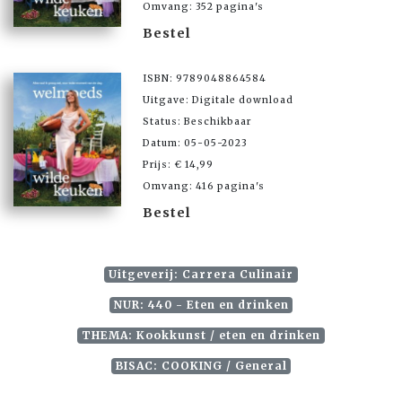
Omvang: 352 pagina's
Bestel
ISBN: 9789048864584
Uitgave: Digitale download
Status: Beschikbaar
Datum: 05-05-2023
Prijs: € 14,99
Omvang: 416 pagina's
Bestel
Uitgeverij: Carrera Culinair
NUR: 440 - Eten en drinken
THEMA: Kookkunst / eten en drinken
BISAC: COOKING / General