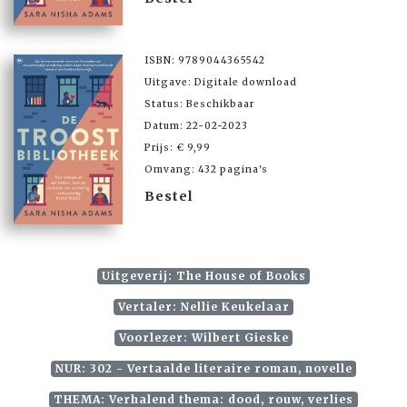
ISBN: 9789044365542
Uitgave: Digitale download
Status: Beschikbaar
Datum: 22-02-2023
Prijs: € 9,99
Omvang: 432 pagina's
Bestel
Uitgeverij: The House of Books
Vertaler: Nellie Keukelaar
Voorlezer: Wilbert Gieske
NUR: 302 - Vertaalde literaire roman, novelle
THEMA: Verhalend thema: dood, rouw, verlies