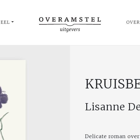
UEEL
OVER
KRUISB
Lisanne D
Delicate roman over