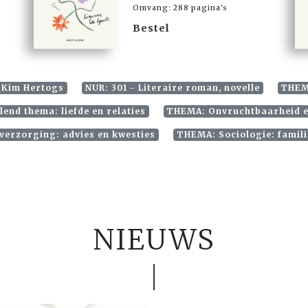
Omvang: 288 pagina's
Bestel
 Kim Hertogs
NUR: 301 - Literaire roman, novelle
THEM
end thema: liefde en relaties
THEMA: Onvruchtbaarheid e
erzorging: advies en kwesties
THEMA: Sociologie: famili
NIEUWS