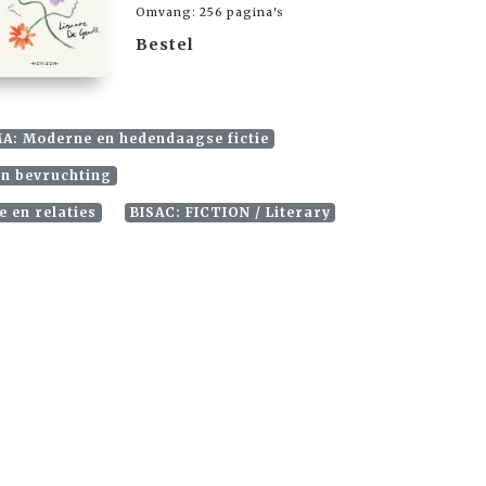
Omvang: 256 pagina's
Bestel
A: Moderne en hedendaagse fictie
n bevruchting
e en relaties
BISAC: FICTION / Literary