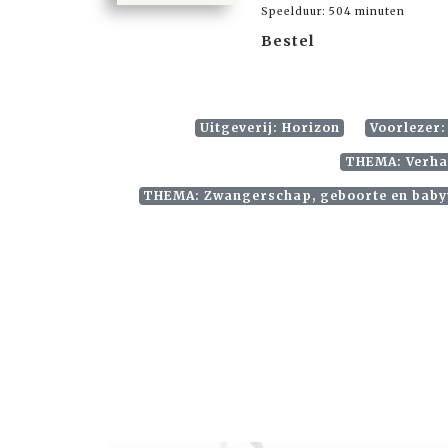
Speelduur: 504 minuten
Bestel
Uitgeverij: Horizon
Voorlezer:
THEMA: Verhal
THEMA: Zwangerschap, geboorte en babyv