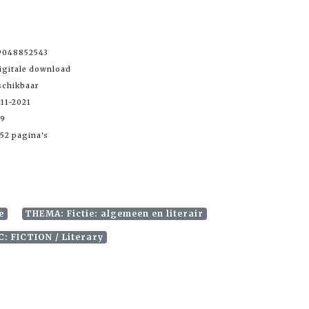
9048852543
igitale download
schikbaar
11-2021
99
52 pagina's
e
THEMA: Fictie: algemeen en literair
C: FICTION / Literary