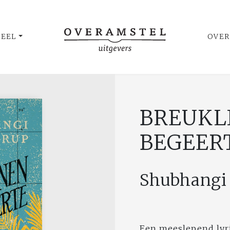
UEEL
OVER
BREUKL
BEGEER
Shubhangi
Een meeslepend lyri