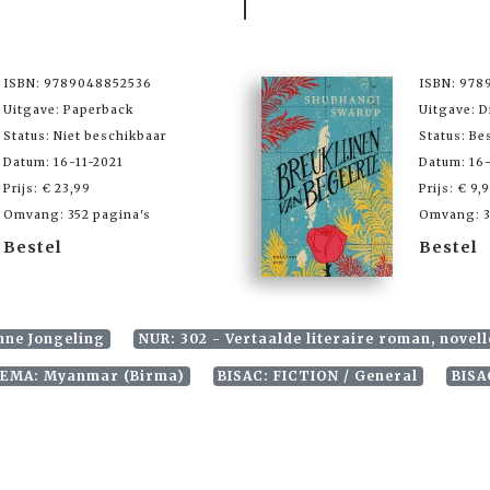
ISBN: 9789048852536
ISBN: 978
Uitgave: Paperback
Uitgave: D
Status: Niet beschikbaar
Status: Be
Datum: 16-11-2021
Datum: 16-
Prijs: € 23,99
Prijs: € 9,
Omvang: 352 pagina's
Omvang: 3
Bestel
Bestel
nne Jongeling
NUR: 302 - Vertaalde literaire roman, novell
EMA: Myanmar (Birma)
BISAC: FICTION / General
BISA