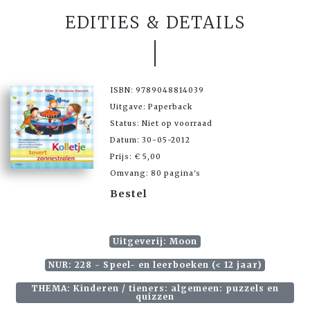
EDITIES & DETAILS
ISBN: 9789048814039
Uitgave: Paperback
Status: Niet op voorraad
Datum: 30-05-2012
Prijs: € 5,00
Omvang: 80 pagina's
Bestel
Uitgeverij: Moon
NUR: 228 - Speel- en leerboeken (< 12 jaar)
THEMA: Kinderen / tieners: algemeen: puzzels en
quizzen