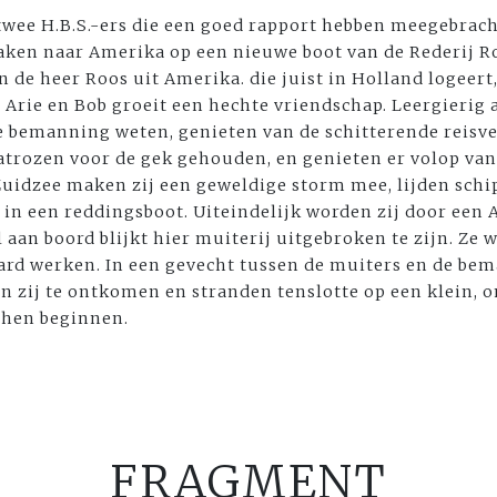
 twee H.B.S.-ers die een goed rapport hebben meegebrac
aken naar Amerika op een nieuwe boot van de Rederij Ro
n de heer Roos uit Amerika. die juist in Holland logeert
rie en Bob groeit een hechte vriendschap. Leergierig als
de bemanning weten, genieten van de schitterende reisv
trozen voor de gek gehouden, en genieten er volop van. 
 Zuidzee maken zij een geweldige storm mee, lijden sch
 in een reddingsboot. Uiteindelijk worden zij door een
aan boord blijkt hier muiterij uitgebroken te zijn. Ze
rd werken. In een gevecht tussen de muiters en de be
en zij te ontkomen en stranden tenslotte op een klein,
 hen beginnen.
FRAGMENT