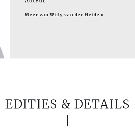
Auteur
Meer van Willy van der Heide »
EDITIES & DETAILS