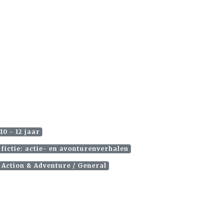
10 - 12 jaar
fictie: actie- en avonturenverhalen
 Action & Adventure / General