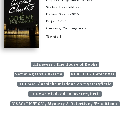
Uitgave: Digitale download
Status: Beschikbaar
Datum: 25-03-2015
Prijs: € 7,99
Omvang: 240 pagina's
Bestel
Uitgeverij: The House of Books
Serie: Agatha Christie
NUR: 331 - Detectives
THEMA: Klassieke misdaad en mysteryfictie
THEMA: Misdaad en mysteryfictie
BISAC: FICTION / Mystery & Detective / Traditional