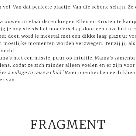
 vol. Van dat perfecte plaatje. Van die schone schijn. Ze 
s vrouwen in Vlaanderen kregen Ellen en Kirsten te kam
jg je nog steeds het moederschap door een roze bril te z
eer doet, word je meestal met een dikke laag glazuur vo
n moeilijke momenten worden verzwegen. Tenzij jij als 
biecht.
mama's met een missie, puur op intuïtie. Mama's samen
ns. Zodat ze zich minder alleen voelen en er zijn voor
kes a village to raise a child.'
Meer openheid en eerlijkhei
er van.
FRAGMENT