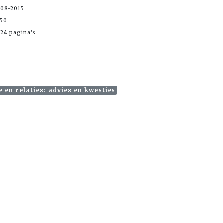
-08-2015
,50
24 pagina's
 en relaties: advies en kwesties