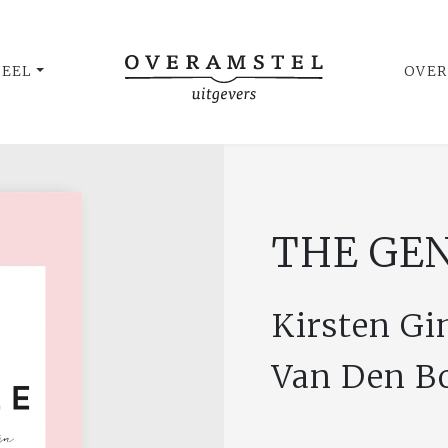
UEEL
OVER
THE GE
Kirsten Gi
Van Den B