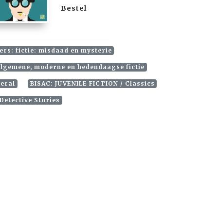
Bestel
rs: fictie: misdaad en mysterie
 algemene, moderne en hedendaagse fictie
neral
BISAC: JUVENILE FICTION / Classics
Detective Stories