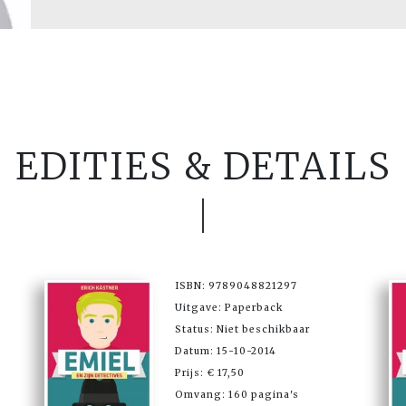
EDITIES & DETAILS
ISBN: 9789048821297
Uitgave: Paperback
Status: Niet beschikbaar
Datum: 15-10-2014
Prijs: € 17,50
Omvang: 160 pagina's