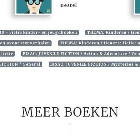
Bestel
80 - Fictie kinder- en jeugdboeken
THEMA: Kinderen / tiene
- en avonturenverhalen
THEMA: Kinderen / tieners: fictie:
 fictie
BISAC: JUVENILE FICTION / Action & Adventure / Ge
FICTION / General
BISAC: JUVENILE FICTION / Mysteries & 
MEER BOEKEN