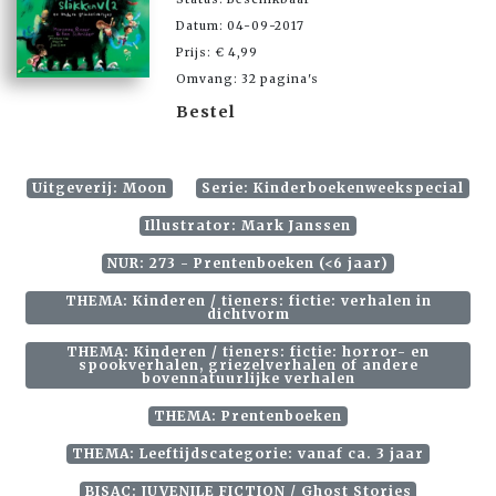
Datum: 04-09-2017
Prijs: € 4,99
Omvang: 32 pagina's
Bestel
Uitgeverij: Moon
Serie: Kinderboekenweekspecial
Illustrator: Mark Janssen
NUR: 273 - Prentenboeken (<6 jaar)
THEMA: Kinderen / tieners: fictie: verhalen in
dichtvorm
THEMA: Kinderen / tieners: fictie: horror- en
spookverhalen, griezelverhalen of andere
bovennatuurlijke verhalen
THEMA: Prentenboeken
THEMA: Leeftijdscategorie: vanaf ca. 3 jaar
BISAC: JUVENILE FICTION / Ghost Stories