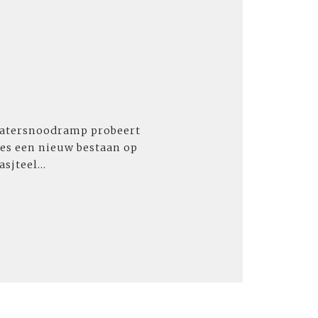
 Watersnoodramp probeert
ies een nieuw bestaan op
sjteel...