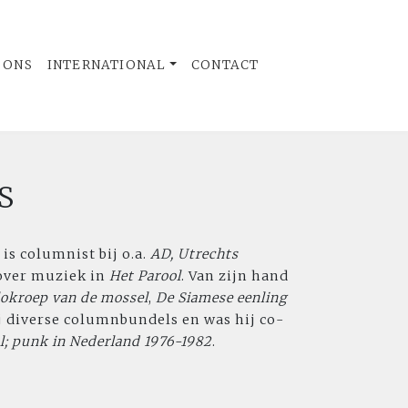
 ONS
INTERNATIONAL
CONTACT
S
is columnist bij o.a.
AD,
Utrechts
t over muziek in
Het Parool
. Van zijn hand
lokroep van de mossel
,
De Siamese eenling
ij diverse columnbundels en was hij co-
l; punk in Nederland 1976-1982
.