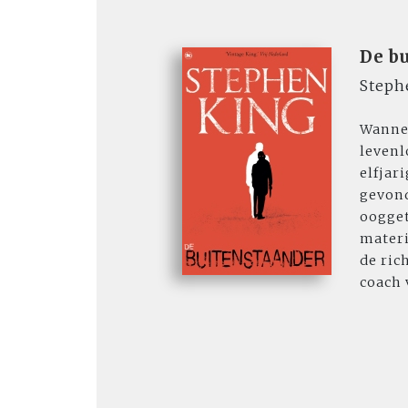
De b
Steph
Wannee
levenl
elfjar
gevond
oogget
materi
de ric
coach 