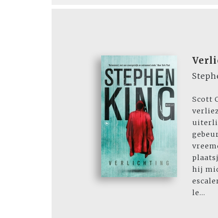
Verl
Steph
Scott 
verlie
uiterl
gebeur
vreemd
plaats
hij mi
escale
le...