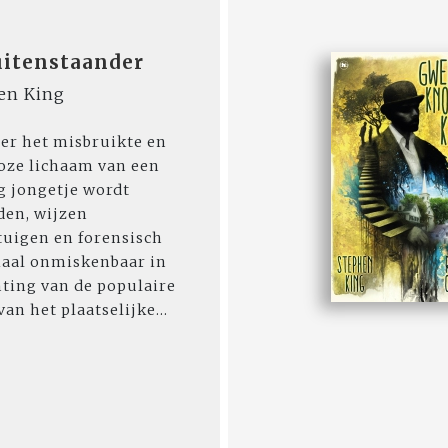
uitenstaander
en King
r het misbruikte en
oze lichaam van een
ig jongetje wordt
en, wijzen
uigen en forensisch
aal onmiskenbaar in
hting van de populaire
van het plaatselijke...