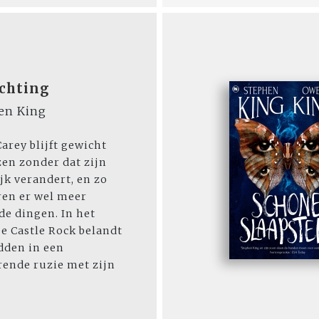
ichting
en King
Carey blijft gewicht
zen zonder dat zijn
ijk verandert, en zo
en er wel meer
e dingen. In het
je Castle Rock belandt
dden in een
rende ruzie met zijn