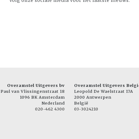
Volg onze sociale media voor het laatste nieuws:
Overamstel Uitgevers bv
Overamstel Uitgevers Belgi
Paul van Vlissingenstraat 18
Leopold De Waelstraat 17A
1096 BK Amsterdam
2000 Antwerpen
Nederland
België
020-462 4300
03-3024210