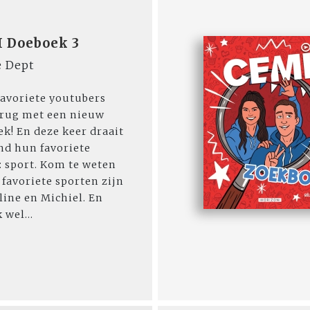
 Doeboek 3
e Dept
 favoriete youtubers
erug met een nieuw
k! En deze keer draait
nd hun favoriete
 sport. Kom te weten
 favoriete sporten zijn
line en Michiel. En
 wel...