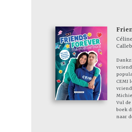
Frie
Célin
Calle
Dankzi
vriend
popul
CEMI le
vriend
Michie
Vul de
boek d
naar de