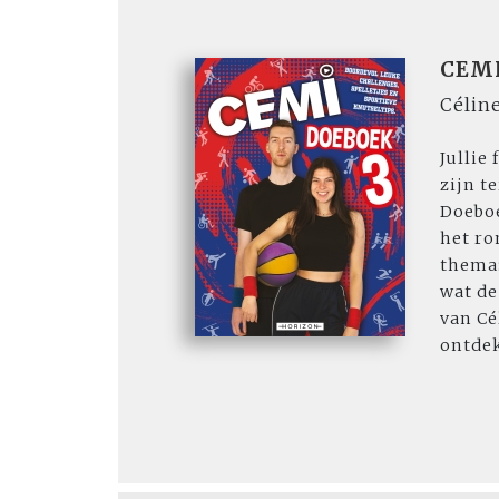
CEMI
Célin
Jullie
zijn t
Doeboe
het ro
thema:
wat de
van Cé
ontdek