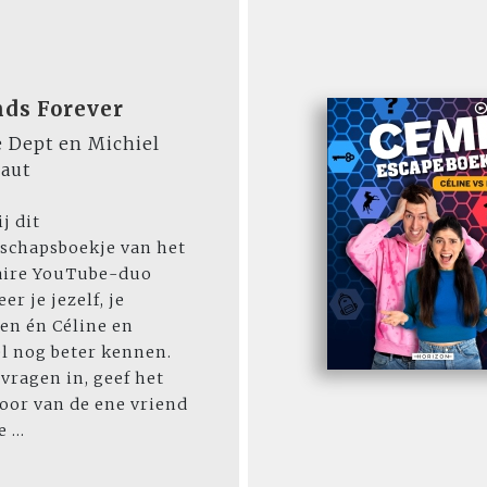
nds Forever
e Dept en Michiel
baut
j dit
schapsboekje van het
aire YouTube-duo
er je jezelf, je
en én Céline en
l nog beter kennen.
 vragen in, geef het
oor van de ene vriend
 ...