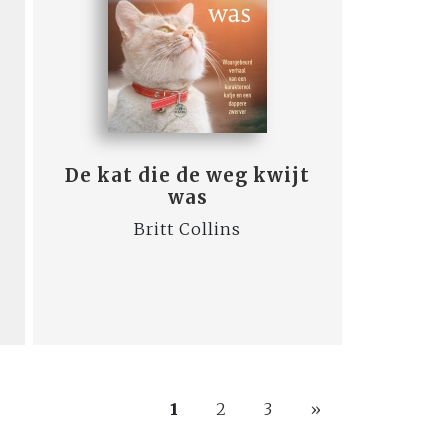
De kat die de weg kwijt
was
Britt Collins
1
2
3
»