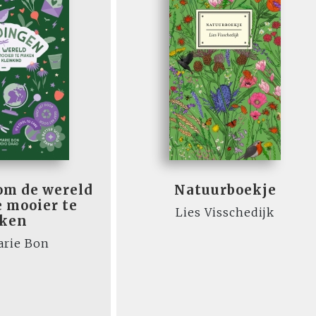
om de wereld
Natuurboekje
e mooier te
Lies Visschedijk
ken
rie Bon