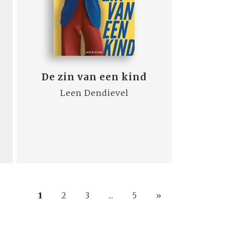
De zin van een kind
Leen Dendievel
1
2
3
...
5
»