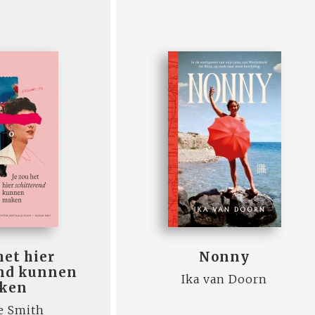
het hier
Nonny
end kunnen
Ika van Doorn
ken
e Smith