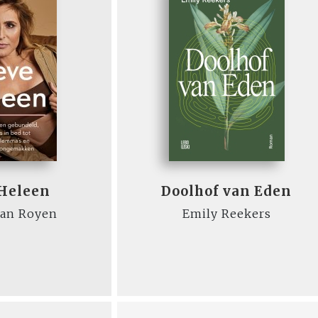
 Heleen
Doolhof van Eden
van Royen
Emily Reekers