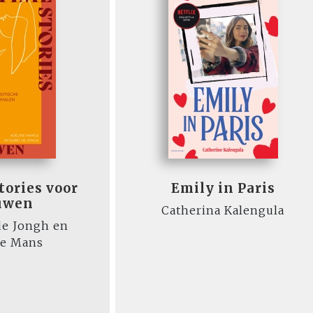
tories voor
Emily in Paris
uwen
Catherina Kalengula
 de Jongh en
ne Mans