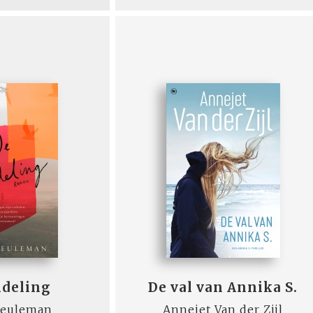
ndeling
De val van Annika S.
Meuleman
Annejet Van der Zijl